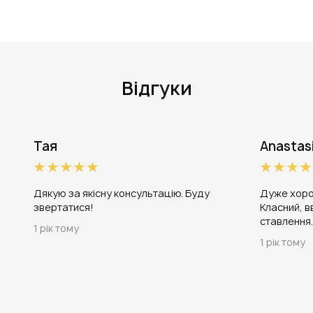
Відгуки
Тая
Anastas
Дякую за якісну консультацію. Буду
Дуже хоро
звертатися!
Класний, в
ставлення
1 рік тому
1 рік тому