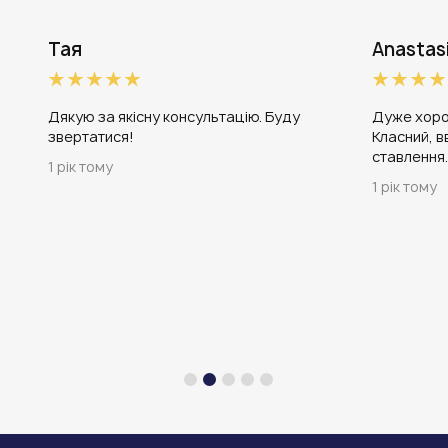
Тая
Anastas
Дякую за якісну консультацію. Буду
Дуже хоро
звертатися!
Класний, в
ставлення
1 рік тому
1 рік тому