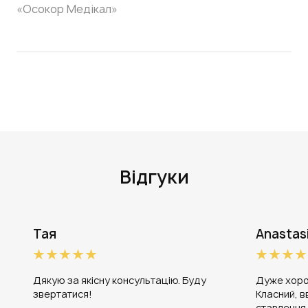
«Осокор Медікал»
Відгуки
Тая
Anastas
Дякую за якісну консультацію. Буду
Дуже хоро
звертатися!
Класний, в
ставлення