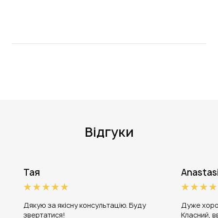
Відгуки
Тая
Anastas
Дякую за якісну консультацію. Буду
Дуже хоро
звертатися!
Класний, в