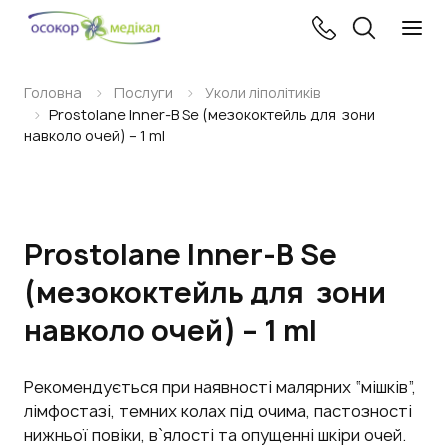
Головна
Послуги
Уколи ліполітиків
Prostolane Inner-B Se (мезококтейль для зони
навколо очей) – 1 ml
Prostolane Inner-B Se
(мезококтейль для зони
навколо очей) – 1 ml
Рекомендується при наявності малярних “мішків”,
лімфостазі, темних колах під очима, пастозності
нижньої повіки, в`ялості та опущенні шкіри очей.