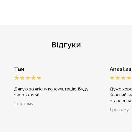
Відгуки
Тая
Anastas
Дякую за якісну консультацію. Буду
Дуже хоро
звертатися!
Класний, в
ставлення
1 рік тому
1 рік тому