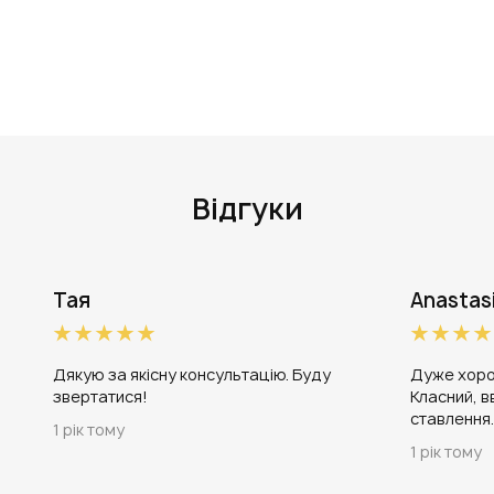
Відгуки
Тая
Anastas
Дякую за якісну консультацію. Буду
Дуже хоро
звертатися!
Класний, в
ставлення
1 рік тому
1 рік тому